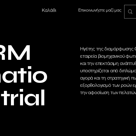
Καλάθι
Επικοινωνήστε μαζί μας
CRM
Ηγέτης της διαμόρφωσης C
εταιρεία βιομηχανικού φωτ
και την επεκτάσιμη ανάπτυ
atio
υποστηρίζεται από διπλώμα
αγορά και τη στρατηγική 
εξορθολογισμό των ροών ε
trial
την αφοσίωση των πελατών